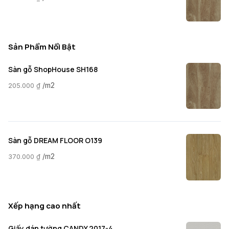
Sản Phẩm Nổi Bật
Sàn gỗ ShopHouse SH168
/m2
205.000
₫
Sàn gỗ DREAM FLOOR O139
/m2
370.000
₫
Xếp hạng cao nhất
Giấy dán tường CANDY 2017-4