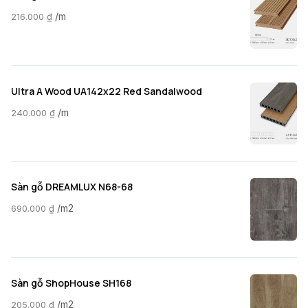
/m
216.000
₫
Ultra A Wood UA142x22 Red Sandalwood
/m
240.000
₫
Sàn gỗ DREAMLUX N68-68
/m2
690.000
₫
Sàn gỗ ShopHouse SH168
/m2
205.000
₫