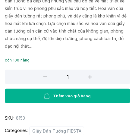
dán tường đã đáp ứng những yêu cầu đó cả về mặt thiết kế
kiến trúc vì nó phong phú sắc màu và hoạ tiết. Hoa văn của
giấy dán tường rất phong phú, và đây cũng là khó khăn vì dễ
hoa mắt khi lựa chọn. Lựa chọn màu sắc và hoa văn của giấy
dán tường cần căn cứ vào tính chất của không gian, phòng
chức năng cụ thể, độ lớn diện tường, phong cách bài trí, đồ
đạc nội thất…
còn 100 hàng
Giấy
dán
tường
FIESTA
Thêm vào giỏ hàng
23034
quantity
SKU:
8153
Categories:
Giấy Dán Tường FIESTA