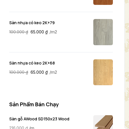
Sàn nhựa có keo 2K+79
/m2
100.000
₫
65.000
₫
Sàn nhựa có keo 2K+68
/m2
100.000
₫
65.000
₫
Sản Phẩm Bán Chạy
Sàn gỗ AWood SD150x23 Wood
/m
216.000
₫