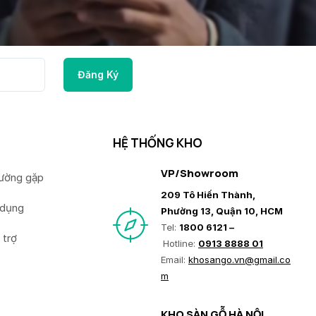
HỆ THỐNG KHO
VP/Showroom
hường gặp
209 Tô Hiến Thành,
 dụng
Phường 13, Quận 10, HCM
Tel:
1800 6121 –
 trợ
Hotline:
0913 8888 01
Email:
khosango.vn@gmail.co
m
KHO SÀN GỖ HÀ NỘI