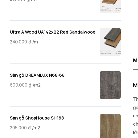
Ultra A Wood UA142x22 Red Sandalwood
/m
240.000
₫
M
Sàn gỗ DREAMLUX N68-68
M
/m2
690.000
₫
Th
gi
nó
Sàn gỗ ShopHouse SH168
ch
/m2
205.000
₫
lớ