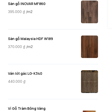
Sàn gỗ INOVAR MF860
/m2
395.000
₫
Sàn gỗ Malaysia HDF W189
/m2
370.000
₫
Ván lót gác LG-K340
440.000
₫
Vỉ Gỗ Tràm Bông Vàng