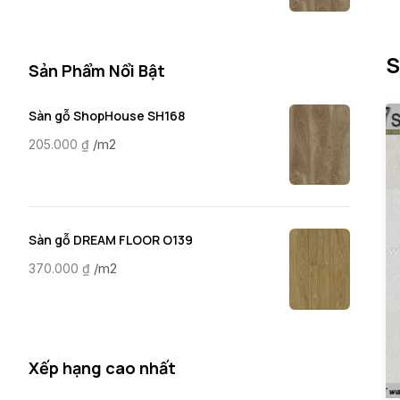
S
Sản Phẩm Nổi Bật
Sàn gỗ ShopHouse SH168
/m2
205.000
₫
Sàn gỗ DREAM FLOOR O139
/m2
370.000
₫
Xếp hạng cao nhất