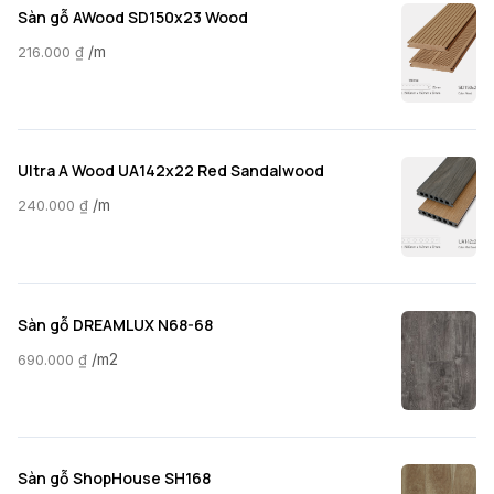
Sàn gỗ AWood SD150x23 Wood
/m
216.000
₫
Ultra A Wood UA142x22 Red Sandalwood
/m
240.000
₫
Sàn gỗ DREAMLUX N68-68
/m2
690.000
₫
Sàn gỗ ShopHouse SH168