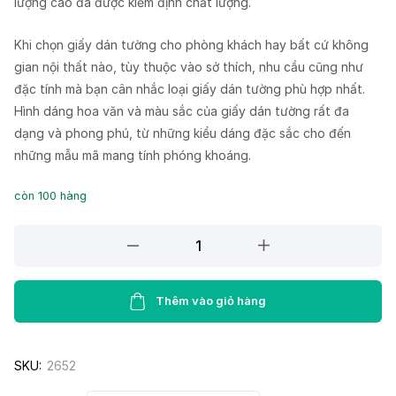
lượng cao đã được kiểm định chất lượng.
Khi chọn giấy dán tường cho phòng khách hay bất cứ không
gian nội thất nào, tùy thuộc vào sở thích, nhu cầu cũng như
đặc tính mà bạn cân nhắc loại giấy dán tường phù hợp nhất.
Hình dáng hoa văn và màu sắc của giấy dán tường rất đa
dạng và phong phú, từ những kiểu dáng đặc sắc cho đến
những mẫu mã mang tính phóng khoáng.
còn 100 hàng
Giấy
dán
tường
Lohas
Thêm vào giỏ hàng
87359-
5
SKU:
2652
quantity