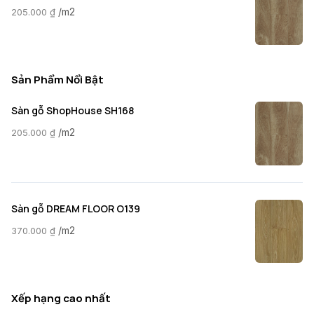
/m2
205.000
₫
Sản Phẩm Nổi Bật
Sàn gỗ ShopHouse SH168
/m2
205.000
₫
Sàn gỗ DREAM FLOOR O139
/m2
370.000
₫
Xếp hạng cao nhất