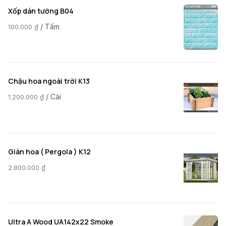
Xốp dán tường B04
/ Tấm
100.000
₫
Chậu hoa ngoài trời K13
/ Cái
1.200.000
₫
Giàn hoa ( Pergola ) K12
2.800.000
₫
Ultra A Wood UA142x22 Smoke