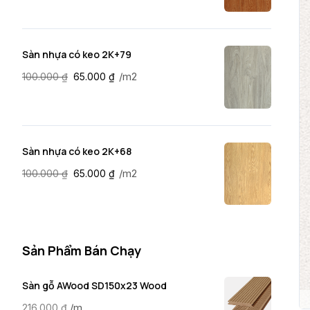
Sàn nhựa có keo 2K+79
/m2
100.000
₫
65.000
₫
Sàn nhựa có keo 2K+68
/m2
100.000
₫
65.000
₫
Sản Phẩm Bán Chạy
Sàn gỗ AWood SD150x23 Wood
/m
216.000
₫