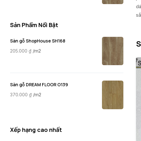
dá
sắ
Sản Phẩm Nổi Bật
Sàn gỗ ShopHouse SH168
S
/m2
205.000
₫
Sàn gỗ DREAM FLOOR O139
/m2
370.000
₫
Xếp hạng cao nhất