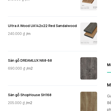
Ultra A Wood UA142x22 Red Sandalwood
/m
240.000
₫
Sàn gỗ DREAMLUX N68-68
M
/m2
690.000
₫
M
Sàn gỗ ShopHouse SH168
Gi
Bề
/m2
205.000
₫
ph