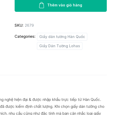
Lohas
Thêm vào giỏ hàng
87366-
1
SKU:
2679
quantity
Categories:
Giấy dán tường Hàn Quốc
Giấy Dán Tường Lohas
g nghệ hiện đại & được nhập khẩu trực tiếp từ Hàn Quốc.
 đã được kiểm định chất lượng. Khi chọn giấy dán tường cho
hích, nhu cầu cũng như đặc tính mà bạn cân nhắc loại giấy