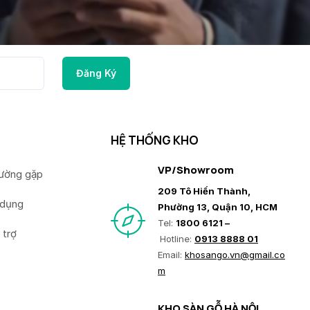
HỆ THỐNG KHO
VP/Showroom
hường gặp
209 Tô Hiến Thành,
 dụng
Phường 13, Quận 10, HCM
Tel:
1800 6121 –
 trợ
Hotline:
0913 8888 01
Email:
khosango.vn@gmail.co
m
KHO SÀN GỖ HÀ NỘI