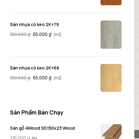
Sàn nhựa có keo 2K+79
/m2
100.000
₫
65.000
₫
Sàn nhựa có keo 2K+68
/m2
100.000
₫
65.000
₫
Sản Phẩm Bán Chạy
Sàn gỗ AWood SD150x23 Wood
/m
216.000
₫