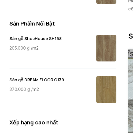
mọ
cô
Sản Phẩm Nổi Bật
S
Sàn gỗ ShopHouse SH168
/m2
205.000
₫
Sàn gỗ DREAM FLOOR O139
/m2
370.000
₫
Xếp hạng cao nhất