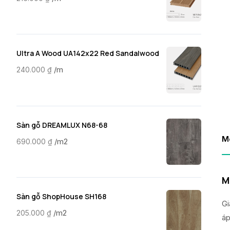
Ultra A Wood UA142x22 Red Sandalwood
/m
240.000
₫
Sàn gỗ DREAMLUX N68-68
M
/m2
690.000
₫
M
Sàn gỗ ShopHouse SH168
Gi
/m2
205.000
₫
áp