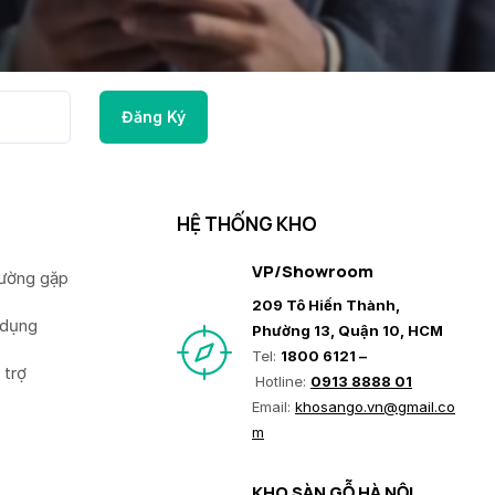
HỆ THỐNG KHO
VP/Showroom
hường gặp
209 Tô Hiến Thành,
 dụng
Phường 13, Quận 10, HCM
Tel:
1800 6121 –
 trợ
Hotline:
0913 8888 01
Email:
khosango.vn@gmail.co
m
KHO SÀN GỖ HÀ NỘI