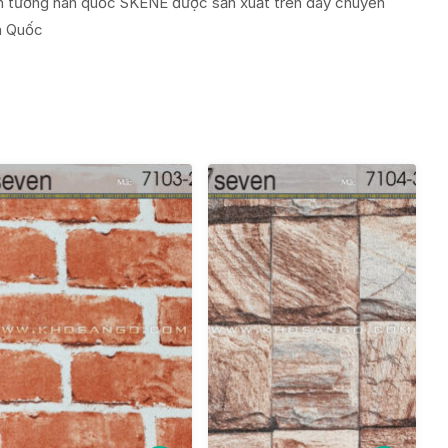
dán tường hàn quốc SKENÉ được sản xuất trên dây chuyền
 Quốc ​