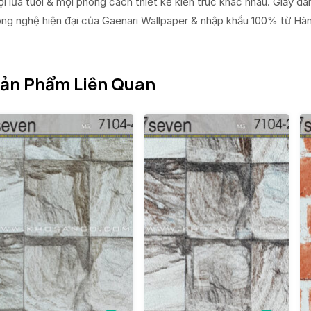
i lứa tuổi & mọi phong cách thiết kế kiến trúc khác nhau. Giấy 
ng nghệ hiện đại của Gaenari Wallpaper & nhập khẩu 100% từ Hàn
ản Phẩm Liên Quan