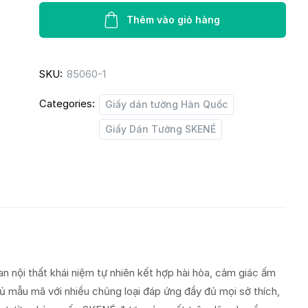
tường
SKENÉ
Thêm vào giỏ hàng
85060-
1
SKU:
85060-1
quantity
Categories:
Giấy dán tường Hàn Quốc
Giấy Dán Tường SKENÉ
nội thất khái niệm tự nhiên kết hợp hài hòa, cảm giác ấm
ủ mẫu mã với nhiều chủng loại đáp ứng đầy đủ mọi sở thích,