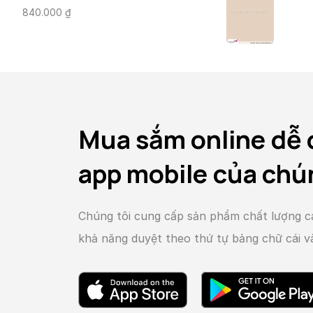
840.000
₫
Mua sắm online dễ 
app mobile của chú
Chúng tôi cung cấp sản phẩm chất lượng c
khả năng duyệt theo thứ tự bảng chữ cái 