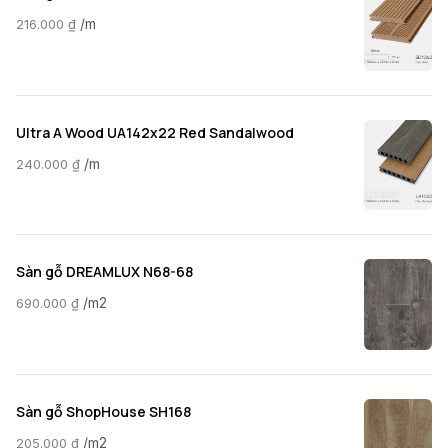
/m
216.000
₫
Ultra A Wood UA142x22 Red Sandalwood
/m
240.000
₫
Sàn gỗ DREAMLUX N68-68
/m2
690.000
₫
Sàn gỗ ShopHouse SH168
/m2
205.000
₫