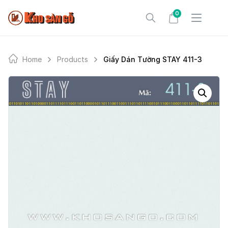
Skip
0
to
content
Home
Products
Giấy Dán Tường STAY 411-3