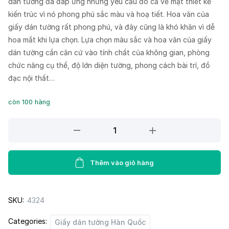
dán tường đã đáp ứng những yêu cầu đó cả về mặt thiết kế
kiến trúc vì nó phong phú sắc màu và hoạ tiết. Hoa văn của
giấy dán tường rất phong phú, và đây cũng là khó khăn vì dễ
hoa mắt khi lựa chọn. Lựa chọn màu sắc và hoa văn của giấy
dán tường cần căn cứ vào tính chất của không gian, phòng
chức năng cụ thể, độ lớn diện tường, phong cách bài trí, đồ
đạc nội thất…
còn 100 hàng
Giấy
Dán
Tường
STAY
Thêm vào giỏ hàng
411-
3
SKU:
4324
quantity
Categories:
Giấy dán tường Hàn Quốc