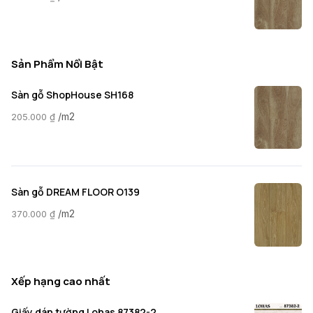
Sản Phẩm Nổi Bật
Sàn gỗ ShopHouse SH168
/m2
205.000
₫
Sàn gỗ DREAM FLOOR O139
/m2
370.000
₫
Xếp hạng cao nhất
Giấy dán tường Lohas 87382-2