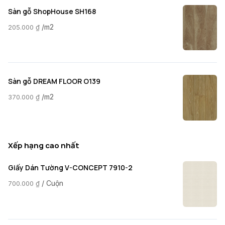
Sàn gỗ ShopHouse SH168
/m2
205.000
₫
Sàn gỗ DREAM FLOOR O139
/m2
370.000
₫
Xếp hạng cao nhất
Giấy Dán Tường V-CONCEPT 7910-2
/ Cuộn
700.000
₫