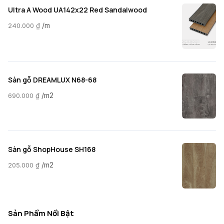
Ultra A Wood UA142x22 Red Sandalwood
/m
240.000
₫
Sàn gỗ DREAMLUX N68-68
/m2
690.000
₫
Sàn gỗ ShopHouse SH168
/m2
205.000
₫
Sản Phẩm Nổi Bật