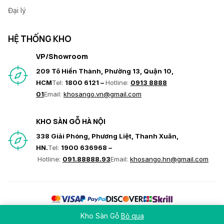
Đại lý
HỆ THỐNG KHO
VP/Showroom
209 Tô Hiến Thành, Phường 13, Quận 10,
HCM
Tel:
1800 6121 –
Hotline:
0913 8888
01
Email:
khosango.vn@gmail.com
KHO SÀN GỖ HÀ NỘI
338 Giải Phóng, Phương Liệt, Thanh Xuân,
HN.
Tel:
1900 636968 –
Hotline:
091.88888.93
Email:
khosango.hn@gmail.com
© Copyright 2026 Hoàng Gia Nam Việt. All rights reserved
Kho Sàn Gỗ
Bỏ qua