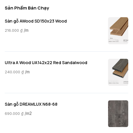
Sản Phẩm Bán Chạy
Sàn gỗ AWood SD150x23 Wood
/m
216.000
₫
Ultra A Wood UA142x22 Red Sandalwood
/m
240.000
₫
Sàn gỗ DREAMLUX N68-68
/m2
690.000
₫