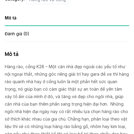
Mô tả
Đánh giá (0)
Mô tả
Hàng rào, cổng K28 – Một căn nhà đẹp ngoài các yếu tố như
nội ngoại thất, những góc riêng giải trí hay gara để xe thì hàng
rào quanh nhà hay ở cổng luôn là một phần hết sức quan
trọng, nó giúp bạn có cảm giác thật sự an toàn để yên tâm
xây tổ ấm của mình ở đó, và tăng vẻ đẹp cho ngôi nhà, giúp
căn nhà của bạn thêm phần sang trọng hiện đại hơn. Những
ngôi nhà hiện đại ngày nay có rất nhiều lựa chọn hàng rào cho
sở thích khác nhau của gia chủ. Chẳng hạn, phân loại theo vật
liệu thì sẽ có những loại hàng rào bằng gỗ, nhôm hay kim loại,
còn nếu như theo thiết kế thì có loại bố trí theo chiều dọc hay