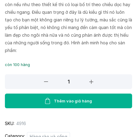
còn nếu như theo thiết kế thì có loại bố trí theo chiều dọc hay
chiều ngang. Điều quan trọng ở đây là dù kiểu gì thì nó luôn
tạo cho bạn một không gian riêng tư lý tưởng, màu sắc cũng là
yếu tố phân biệt, nó không chỉ mang đến cảm quan tốt mà còn
làm đẹp cho ngôi nhà nữa và nó cũng phản ánh được thị hiếu
của những người sống trong đó. Hình ảnh minh hoạ cho sản
phẩm:
còn 100 hàng
Hàng
rào,
cổng
K28
Thêm vào giỏ hàng
quantity
SKU:
4916
Category:
Hàng rào và cổng