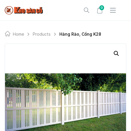
Skip
0
to
content
Home
Products
Hàng Rào, Cổng K28