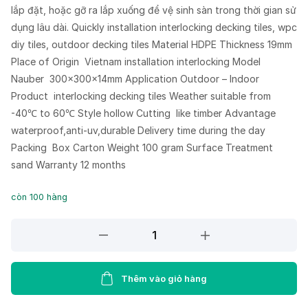
lắp đặt, hoặc gỡ ra lắp xuống để vệ sinh sàn trong thời gian sử
dụng lâu dài. Quickly installation interlocking decking tiles, wpc
diy tiles, outdoor decking tiles Material HDPE Thickness 19mm
Place of Origin Vietnam installation interlocking Model
Nauber 300x300x14mm Application Outdoor – Indoor
Product interlocking decking tiles Weather suitable from
-40℃ to 60℃ Style hollow Cutting like timber Advantage
waterproof,anti-uv,durable Delivery time during the day
Packing Box Carton Weight 100 gram Surface Treatment
sand Warranty 12 months
còn 100 hàng
Vỉ
Nhựa
Lót
Sàn
Thêm vào giỏ hàng
SL-