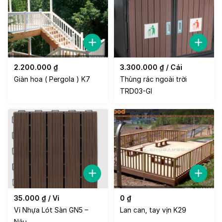
2.200.000
₫
3.300.000
₫
/ Cái
Giàn hoa ( Pergola ) K7
Thùng rác ngoài trời
TRD03-GI
35.000
₫
/ Vỉ
0
₫
Vỉ Nhựa Lót Sàn GN5 –
Lan can, tay vịn K29
Nâu