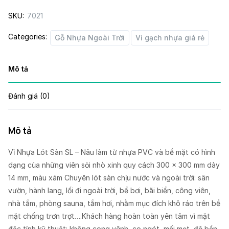
Nâu
SKU:
7021
quantity
Categories:
Gỗ Nhựa Ngoài Trời
Vỉ gạch nhựa giá rẻ
Mô tả
Đánh giá (0)
Mô tả
Vỉ Nhựa Lót Sàn SL – Nâu làm từ nhựa PVC và bề mặt có hình
dạng của những viên sỏi nhò xinh quy cách 300 x 300 mm dày
14 mm, màu xám Chuyên lót sàn chịu nước và ngoài trời: sân
vườn, hành lang, lối đi ngoài trời, bể bơi, bãi biển, công viên,
nhà tắm, phòng sauna, tắm hơi, nhằm mục đích khô ráo trên bề
mặt chống trơn trợt….Khách hàng hoàn toàn yên tâm vì mặt
đặc tính kỹ thuật: không cong vênh, co ngót, mối mọt, độ bền