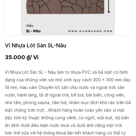
Vỉ Nhựa Lót Sàn SL-Nâu
35.000
₫
/ Vỉ
Vỉ Nhựa Lót Sàn SL – Nâu làm từ nhựa PVC và bề mặt có hình
dạng của những viên sỏi nhò xinh quy cách 300 x 300 mm dày
14 mm, màu xám Chuyên lót sàn chịu nước và ngoài trời: sân
vườn, hành lang, lối đi ngoài trời, bể bơi, bãi biển, công viên,
nhà tắm, phòng sauna, tắm hơi, nhằm mục đích khô ráo trên bề
mặt chống trơn trợt….Khách hàng hoàn toàn yên tâm vì mặt
đặc tính kỹ thuật: không cong vênh, co ngót, mối mọt, độ bền
ổn định dưới điều kiện nước mưa và dưới ánh nắng mặt trời.
hơn thế nữa với hệ thống khoá liên kết khách hàng có thể tự