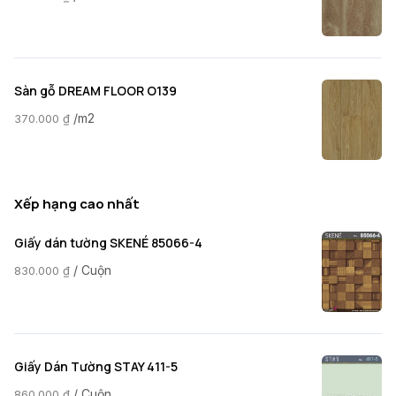
Sàn gỗ DREAM FLOOR O139
/m2
370.000
₫
Xếp hạng cao nhất
Giấy dán tường SKENÉ 85066-4
/ Cuộn
830.000
₫
Giấy Dán Tường STAY 411-5
/ Cuộn
860.000
₫