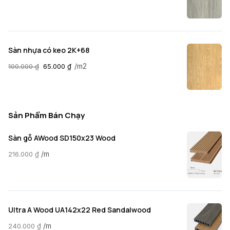
Sàn nhựa có keo 2K+68
/m2
100.000
₫
65.000
₫
Sản Phẩm Bán Chạy
Sàn gỗ AWood SD150x23 Wood
/m
216.000
₫
Ultra A Wood UA142x22 Red Sandalwood
/m
240.000
₫